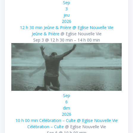
Sep
3
jeu
2026
12 h 30 min
Jeûne & Prière
@ Eglise Nouvelle Vie
Jeûne & Prière
@ Eglise Nouvelle Vie
Sep 3 @ 12 h 30 min – 14 h 00 min
Sep
6
dim
2026
10 h 00 min
Célébration – Culte
@ Eglise Nouvelle Vie
Célébration – Culte
@ Eglise Nouvelle Vie
Sep 6 @ 10 h 00 min